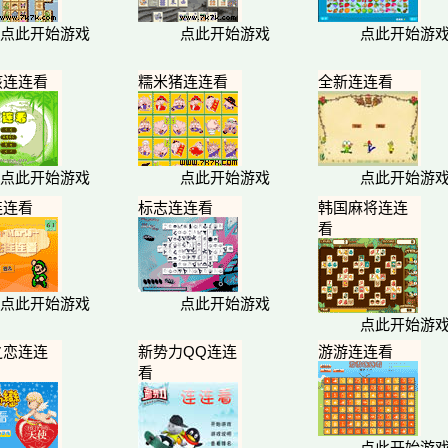
点此开始游戏
点此开始游戏
点此开始游
孩连连看
糯米猪连连看
全新连连看
点此开始游戏
点此开始游戏
点此开始游
连连看
标志连连看
韩国麻将连连
看
点此开始游戏
点此开始游戏
点此开始游
之恋连连
新势力QQ连连
游游连连看
看
点此开始游