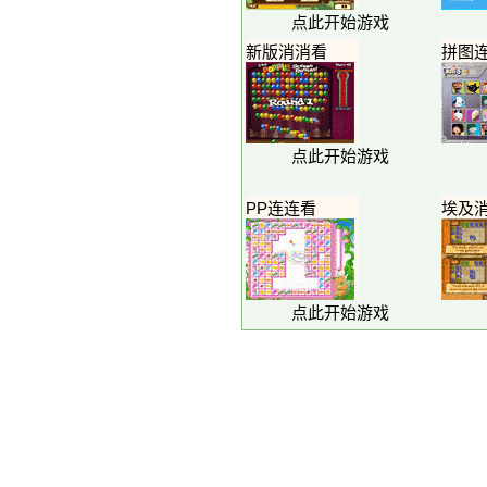
点此开始游戏
新版消消看
拼图
点此开始游戏
PP连连看
埃及
点此开始游戏