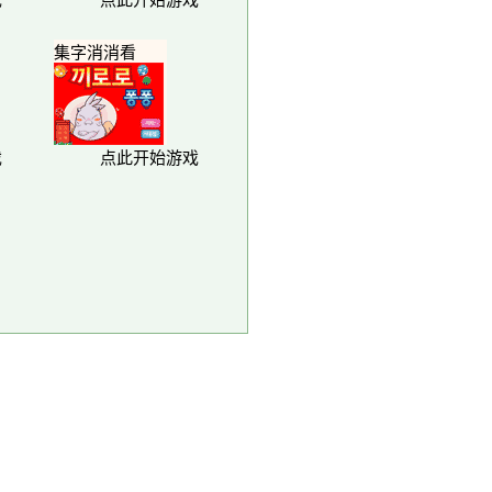
集字消消看
戏
点此开始游戏