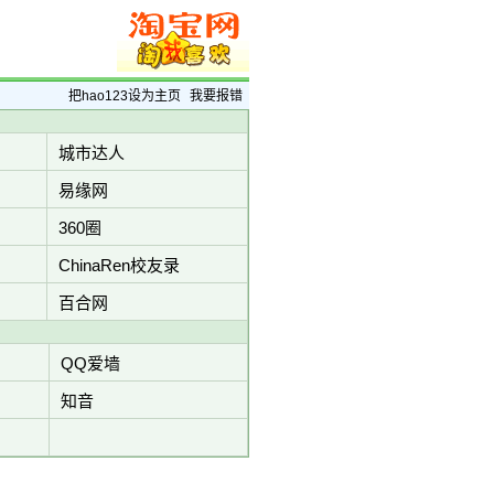
把hao123设为主页
我要报错
城市达人
易缘网
360圈
ChinaRen校友录
百合网
QQ爱墙
知音