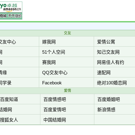
交友
交友中心
嫁我网
爱情公寓
网
51个人空间
知己交友网
网
赛我网
网易佳人有约
情缘
QQ交友中心
速配网
同学录
Facebook
绝对100婚恋网
爱情
-百度知道
百度情感吧
百度婚姻吧
结婚网
百度爱情吧
新浪情感
-搜狐女人
中国结婚网