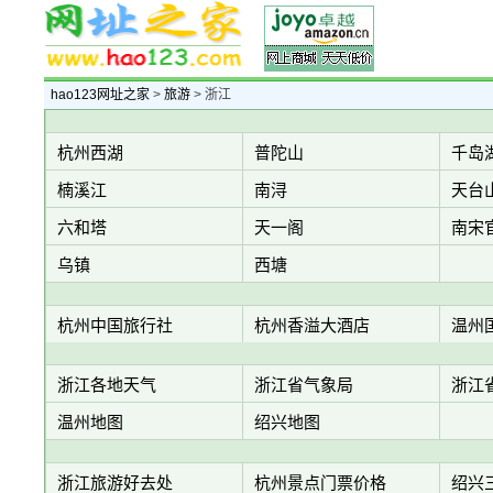
hao123网址之家
>
旅游
> 浙江
杭州西湖
普陀山
千岛
楠溪江
南浔
天台
六和塔
天一阁
南宋
乌镇
西塘
杭州中国旅行社
杭州香溢大酒店
温州
浙江各地天气
浙江省气象局
浙江
温州地图
绍兴地图
浙江旅游好去处
杭州景点门票价格
绍兴