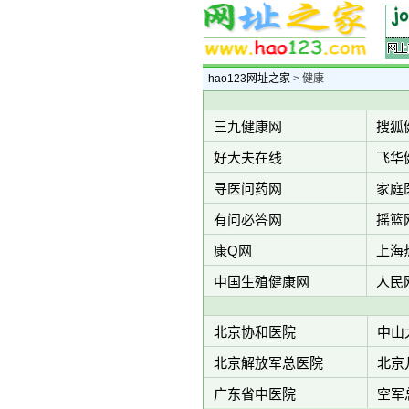
hao123网址之家
> 健康
三九健康网
搜狐
好大夫在线
飞华
寻医问药网
家庭
有问必答网
摇篮
康Q网
上海
中国生殖健康网
人民
北京协和医院
中山
北京解放军总医院
北京
广东省中医院
空军